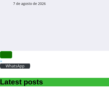
Pular
7 de agosto de 2026
para
o
conteúdo
×
WhatsApp
Latest posts