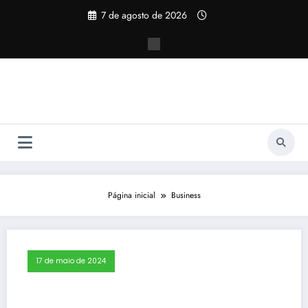
Pular
7 de agosto de 2026
para
o
conteúdo
Página inicial
Business
17 de maio de 2024