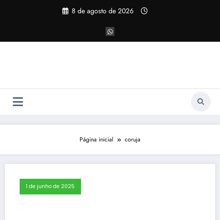
Pular
8 de agosto de 2026
para
o
conteúdo
Página inicial
coruja
1 de junho de 2025