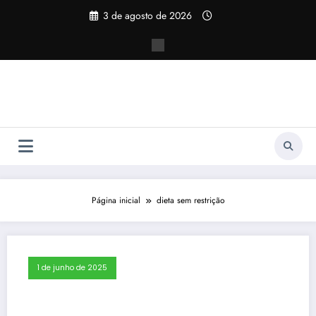
Pular
3 de agosto de 2026
para
o
conteúdo
Página inicial
dieta sem restrição
1 de junho de 2025