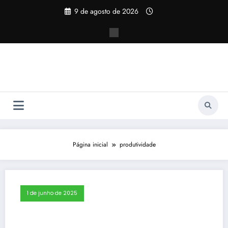
Pular
9 de agosto de 2026
para
o
conteúdo
Página inicial
produtividade
1 de junho de 2025