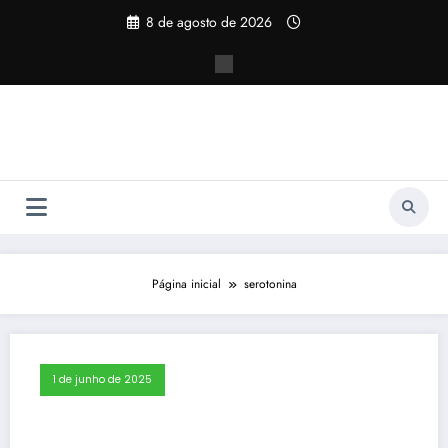
Pular
8 de agosto de 2026
para
o
conteúdo
Página inicial
serotonina
1 de junho de 2025