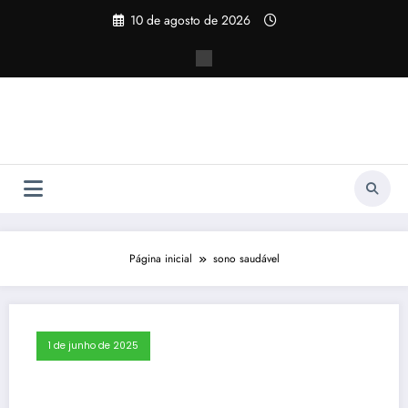
Pular
10 de agosto de 2026
para
o
conteúdo
Página inicial
sono saudável
1 de junho de 2025