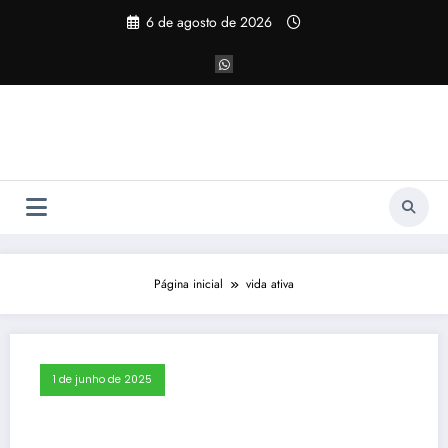
Pular
6 de agosto de 2026
para
o
conteúdo
Página inicial
vida ativa
1 de junho de 2025